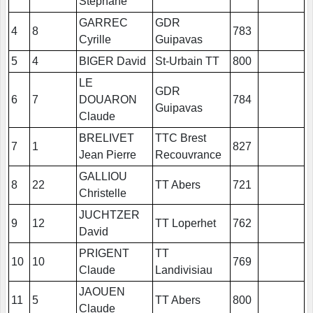
Stéphane
GARREC
GDR
4
8
783
Cyrille
Guipavas
5
4
BIGER David
St-Urbain TT
800
LE
GDR
6
7
DOUARON
784
Guipavas
Claude
BRELIVET
TTC Brest
7
1
827
Jean Pierre
Recouvrance
GALLIOU
8
22
TT Abers
721
Christelle
JUCHTZER
9
12
TT Loperhet
762
David
PRIGENT
TT
10
10
769
Claude
Landivisiau
JAOUEN
11
5
TT Abers
800
Claude