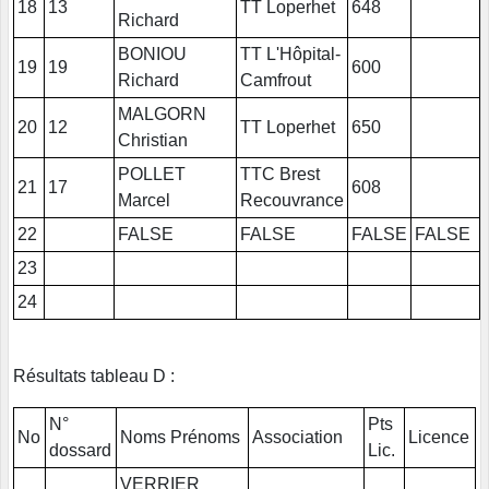
18
13
TT Loperhet
648
Richard
BONIOU
TT L'Hôpital-
19
19
600
Richard
Camfrout
MALGORN
20
12
TT Loperhet
650
Christian
POLLET
TTC Brest
21
17
608
Marcel
Recouvrance
22
FALSE
FALSE
FALSE
FALSE
23
24
Résultats tableau D :
N°
Pts
No
Noms Prénoms
Association
Licence
dossard
Lic.
VERRIER