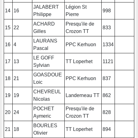
JALABERT
Légion St
14
16
998
Philippe
Pierre
ACHARD
Presqu'ile de
15
22
833
Gilles
Crozon TT
LAURANS
16
4
PPC Kerhuon
1334
Pascal
LE GOFF
17
13
TT Loperhet
1121
Sylvian
GOASDOUE
18
21
PPC Kerhuon
837
Loic
CHEVREUL
19
19
Landerneau TT
862
Nicolas
POCHET
Presqu'ile de
20
24
828
Aymeric
Crozon TT
BOURLES
21
18
TT Loperhet
894
Olivier