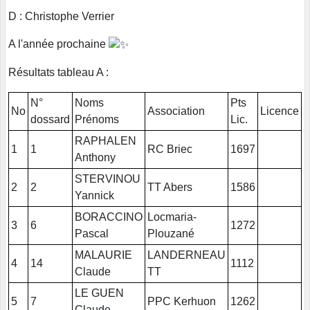
D : Christophe Verrier
A l'année prochaine
Résultats tableau A :
N°
Noms
Pts
No
Association
Licence
dossard
Prénoms
Lic.
RAPHALEN
1
1
RC Briec
1697
Anthony
STERVINOU
2
2
TT Abers
1586
Yannick
BORACCINO
Locmaria-
3
6
1272
Pascal
Plouzané
MALAURIE
LANDERNEAU
4
14
1112
Claude
TT
LE GUEN
5
7
PPC Kerhuon
1262
Claude