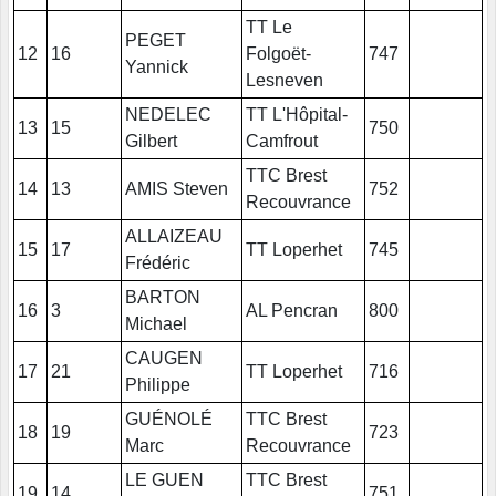
TT Le
PEGET
12
16
Folgoët-
747
Yannick
Lesneven
NEDELEC
TT L'Hôpital-
13
15
750
Gilbert
Camfrout
TTC Brest
14
13
AMIS Steven
752
Recouvrance
ALLAIZEAU
15
17
TT Loperhet
745
Frédéric
BARTON
16
3
AL Pencran
800
Michael
CAUGEN
17
21
TT Loperhet
716
Philippe
GUÉNOLÉ
TTC Brest
18
19
723
Marc
Recouvrance
LE GUEN
TTC Brest
19
14
751