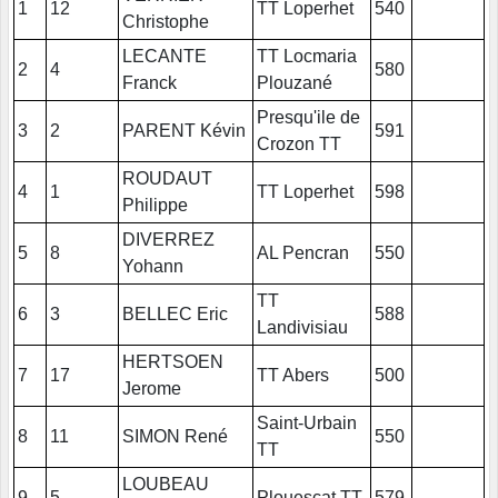
1
12
TT Loperhet
540
Christophe
LECANTE
TT Locmaria
2
4
580
Franck
Plouzané
Presqu'ile de
3
2
PARENT Kévin
591
Crozon TT
ROUDAUT
4
1
TT Loperhet
598
Philippe
DIVERREZ
5
8
AL Pencran
550
Yohann
TT
6
3
BELLEC Eric
588
Landivisiau
HERTSOEN
7
17
TT Abers
500
Jerome
Saint-Urbain
8
11
SIMON René
550
TT
LOUBEAU
9
5
Plouescat TT
579