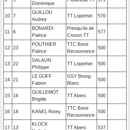
Dominique
GUILLOU
10
7
TT Loperhet
570
Audrey
BONARDI
Presqu'ile de
11
6
577
Patrice
Crozon TT
POUTHIER
TTC Brest
12
23
500
Patrice
Recouvrance
SALAUN
13
22
TT Loperhet
500
Philippe
LE GOFF
GSY Bourg-
14
21
500
Fabien
Blanc
GUILLEMOT
15
16
TT Abers
500
Brigitte
TTC Brest
16
18
KANEL Romy
500
Recouvrance
KLOCK
17
13
TT Abers
537