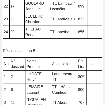
GOULARD
TTE Lampaul /
22
17
899
Jean Luc
Locmélar
LECLERC
23
23
TT Landivisiau
832
Christian
THEPAUT
24
20
TT Loperhet
856
Renan
Résultats tableau B :
N°
Noms
Pts
No
Association
Licence
dossard
Prénoms
Lic.
LHOSTE
Landerneau
1
2
805
Hervé
TT
LEMAIRE
TT L'Hôpital-
2
6
800
Laurent
Camfrout
RIOUALEN
3
11
TT Abers
767