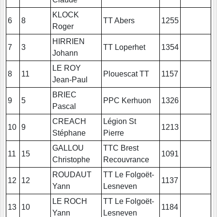
KLOCK
6
8
TT Abers
1255
Roger
HIRRIEN
7
3
TT Loperhet
1354
Johann
LE ROY
8
11
Plouescat TT
1157
Jean-Paul
BRIEC
9
5
PPC Kerhuon
1326
Pascal
CREACH
Légion St
10
9
1213
Stéphane
Pierre
GALLOU
TTC Brest
11
15
1091
Christophe
Recouvrance
ROUDAUT
TT Le Folgoët-
12
12
1137
Yann
Lesneven
LE ROCH
TT Le Folgoët-
13
10
1184
Yann
Lesneven