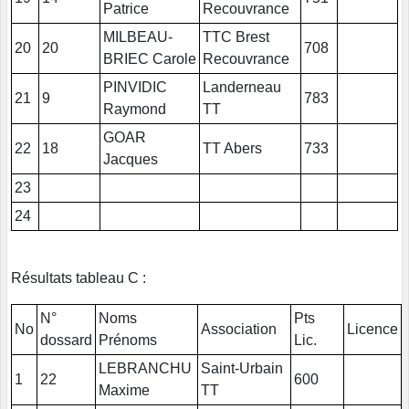
Patrice
Recouvrance
MILBEAU-
TTC Brest
20
20
708
BRIEC Carole
Recouvrance
PINVIDIC
Landerneau
21
9
783
Raymond
TT
GOAR
22
18
TT Abers
733
Jacques
23
24
Résultats tableau C :
N°
Noms
Pts
No
Association
Licence
dossard
Prénoms
Lic.
LEBRANCHU
Saint-Urbain
1
22
600
Maxime
TT