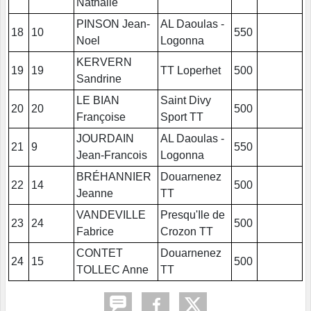
Nathalie
PINSON Jean-
AL Daoulas -
18
10
550
Noel
Logonna
KERVERN
19
19
TT Loperhet
500
Sandrine
LE BIAN
Saint Divy
20
20
500
Françoise
Sport TT
JOURDAIN
AL Daoulas -
21
9
550
Jean-Francois
Logonna
BRÉHANNIER
Douarnenez
22
14
500
Jeanne
TT
VANDEVILLE
Presqu'Ile de
23
24
500
Fabrice
Crozon TT
CONTET
Douarnenez
24
15
500
TOLLEC Anne
TT