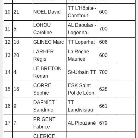
TT L'Hôpital-
10
21
NOEL David
600
Camfrout
LOHOU
AL Daoulas -
11
5
700
Caroline
Logonna
12
18
GLINEC Marc
TT Loperhet
606
LARHER
La Roche
13
20
600
Régis
Maurice
LE BRETON
14
4
St-Urbain TT
700
Ronan
CORRE
ESK Saint
15
16
628
Sophie
Pol de Léon
DAFNIET
TT
16
9
661
Sandrine
Landivisiau
PRIGENT
17
7
AL Plouzané
679
Fabrice
CLERICE