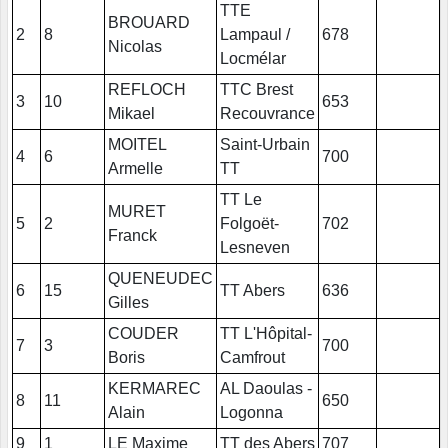
TTE
BROUARD
2
8
Lampaul /
678
Nicolas
Locmélar
REFLOCH
TTC Brest
3
10
653
Mikael
Recouvrance
MOITEL
Saint-Urbain
4
6
700
Armelle
TT
TT Le
MURET
5
2
Folgoët-
702
Franck
Lesneven
QUENEUDEC
6
15
TT Abers
636
Gilles
COUDER
TT L'Hôpital-
7
3
700
Boris
Camfrout
KERMAREC
AL Daoulas -
8
11
650
Alain
Logonna
9
1
LE Maxime
TT des Abers
707