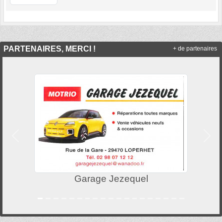
PARTENAIRES, MERCI !
+ de partenaires
Précedent
Suiv
Garage Jezequel