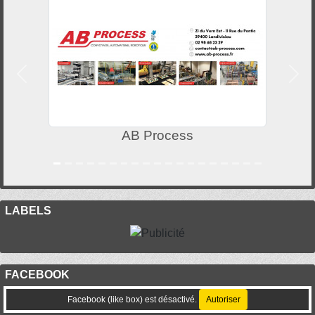
Précedent
Suiv
AB Process
LABELS
FACEBOOK
Facebook (like box) est désactivé.
Autoriser