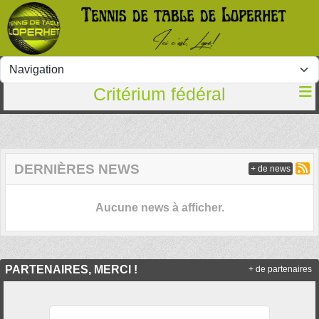
Panneau de gestion des cookies
Critérium fédéral
DERNIÈRES NEWS
+ de news
Aucune news à afficher.
PARTENAIRES, MERCI !
+ de partenaires