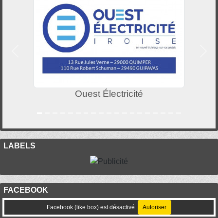
Précedent
Suiv
Ouest Électricité
LABELS
FACEBOOK
Facebook (like box) est désactivé.
Autoriser