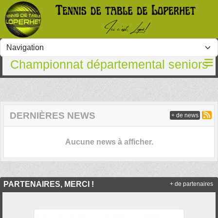
Panneau de gestion des cookies
Championnat départemental seniors
DERNIÈRES NEWS
+ de news
Aucune news à afficher.
PARTENAIRES, MERCI !
+ de partenaires