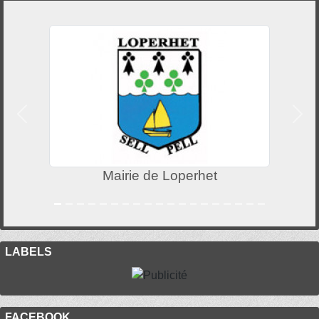
Précedent
Suiv
Mairie de Loperhet
LABELS
FACEBOOK