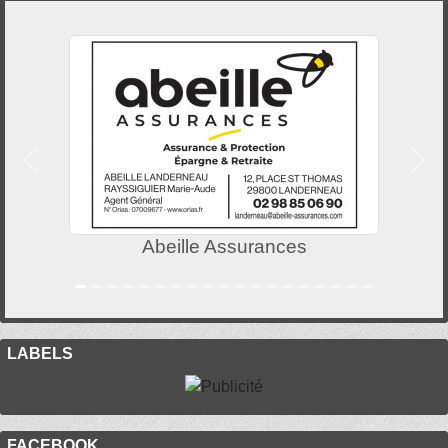
Précedent
Suiv
Abeille Assurances
LABELS
FACEBOOK