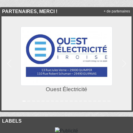
PARTENAIRES, MERCI !
+ de partenaires
Précedent
Suiv
Ouest Électricité
LABELS