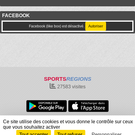
FACEBOOK
Facebook (like box) est désactivé.
Autoriser
SPORTS
REGIONS
27583
visites
Charte cookies
Gestion des cookies
Ce site utilise des cookies et vous donne le contrôle sur ceux
Informations légales
Signaler un contenu inapproprié
que vous souhaitez activer
Tout accepter
Tout refuser
Personnaliser
Envie de participer ?