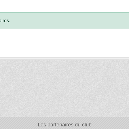
ires.
Les partenaires du club