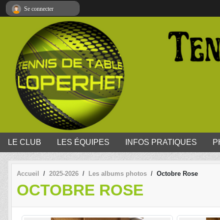
Panneau de gestion des cookies
Se connecter
LE CLUB
LES ÉQUIPES
INFOS PRATIQUES
P
Accueil
2025-2026
Les albums photos
Octobre Rose
OCTOBRE ROSE