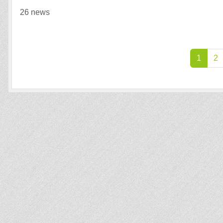
26 news
1
2