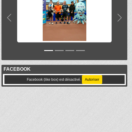
Précedent
Suiva
FACEBOOK
Facebook (like box) est désactivé.
Autoriser